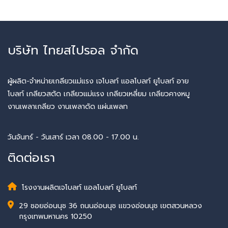
บริษัท ไทยสไปรอล จำกัด
ผู้ผลิต-จำหน่ายเกลียวแม่แรง เจโบลท์ แอลโบลท์ ยูโบลท์ อาย
โบลท์ เกลียวสตัด เกลียวแม่แรง เกลียวเหลี่ยม เกลียวคางหมู
งานเพลาเกลียว งานเพลาดัด แผ่นเพลท
วันจันทร์ - วันเสาร์ เวลา 08.00 - 17.00 น.
ติดต่อเรา
โรงงานผลิตเจโบลท์ แอลโบลท์ ยูโบลท์
29 ซอยอ่อนนุช 36 ถนนอ่อนนุช แขวงอ่อนนุช เขตสวนหลวง
กรุงเทพมหานคร 10250