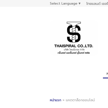
Select Language
▼
ไทยแลนด์ เยลโ
หน้าแรก
»
แคตตาล็อกออนไลน์