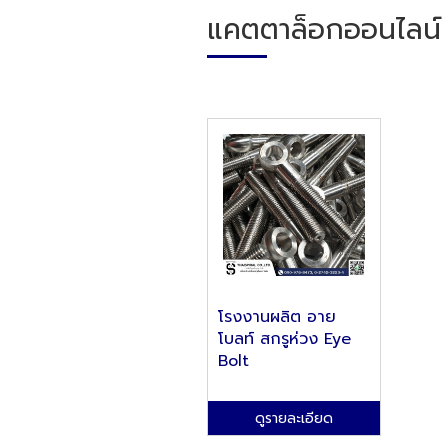
แคตตาล็อกออนไลน์
โรงงานผลิต อาย
โบลท์ สกรูห่วง Eye
Bolt
ดูรายละเอียด