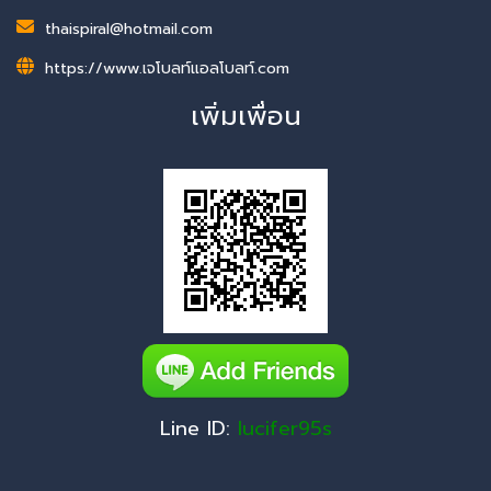
thaispiral@hotmail.com
https://www.เจโบลท์แอลโบลท์.com
เพิ่มเพื่อน
Line ID:
lucifer95s