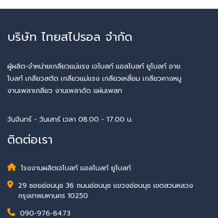
บริษัท ไทยสไปรอล จำกัด
ผู้ผลิต-จำหน่ายเกลียวแม่แรง เจโบลท์ แอลโบลท์ ยูโบลท์ อาย
โบลท์ เกลียวสตัด เกลียวแม่แรง เกลียวเหลี่ยม เกลียวคางหมู
งานเพลาเกลียว งานเพลาดัด แผ่นเพลท
วันจันทร์ - วันเสาร์ เวลา 08.00 - 17.00 น.
ติดต่อเรา
โรงงานผลิตเจโบลท์ แอลโบลท์ ยูโบลท์
29 ซอยอ่อนนุช 36 ถนนอ่อนนุช แขวงอ่อนนุช เขตสวนหลวง
กรุงเทพมหานคร 10250
090-976-8473