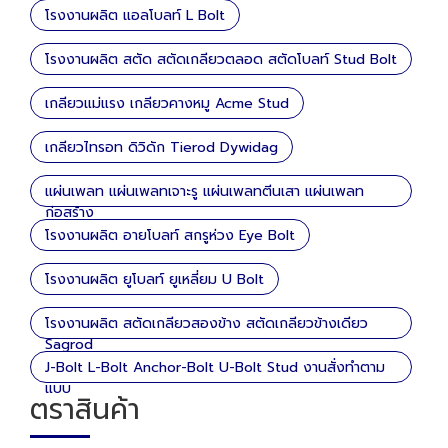
โรงงานผลิต แอลโบลท์ L Bolt
โรงงานผลิต สตัด สตัดเกลียวตลอด สตัดโบลท์ Stud Bolt
เกลียวแม่แรง เกลียวคางหมู Acme Stud
เกลียวไทรอท ดิวิดัก Tierod Dywidag
แผ่นเพลท แผ่นเพลทเจาะรู แผ่นเพลทตีนเสา แผ่นเพลท
ก่อสร้าง
โรงงานผลิต อายโบลท์ สกรูห่วง Eye Bolt
โรงงานผลิต ยูโบลท์ ยูเหลี่ยม U Bolt
โรงงานผลิต สตัดเกลียวสองข้าง สตัดเกลียวข้างเดียว
Sagrod
J-Bolt L-Bolt Anchor-Bolt U-Bolt Stud งานสั่งทำตาม
แบบ
ตราสินค้า