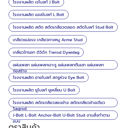
โรงงานผลิต เจโบลท์ J Bolt
โรงงานผลิต แอลโบลท์ L Bolt
โรงงานผลิต สตัด สตัดเกลียวตลอด สตัดโบลท์ Stud Bolt
เกลียวแม่แรง เกลียวคางหมู Acme Stud
เกลียวไทรอท ดิวิดัก Tierod Dywidag
แผ่นเพลท แผ่นเพลทเจาะรู แผ่นเพลทตีนเสา แผ่นเพลท
ก่อสร้าง
โรงงานผลิต อายโบลท์ สกรูห่วง Eye Bolt
โรงงานผลิต ยูโบลท์ ยูเหลี่ยม U Bolt
โรงงานผลิต สตัดเกลียวสองข้าง สตัดเกลียวข้างเดียว
Sagrod
J-Bolt L-Bolt Anchor-Bolt U-Bolt Stud งานสั่งทำตาม
แบบ
ตราสินค้า