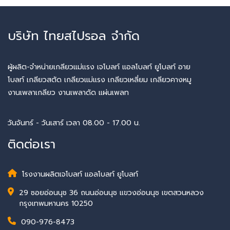
บริษัท ไทยสไปรอล จำกัด
ผู้ผลิต-จำหน่ายเกลียวแม่แรง เจโบลท์ แอลโบลท์ ยูโบลท์ อาย
โบลท์ เกลียวสตัด เกลียวแม่แรง เกลียวเหลี่ยม เกลียวคางหมู
งานเพลาเกลียว งานเพลาดัด แผ่นเพลท
วันจันทร์ - วันเสาร์ เวลา 08.00 - 17.00 น.
ติดต่อเรา
โรงงานผลิตเจโบลท์ แอลโบลท์ ยูโบลท์
29 ซอยอ่อนนุช 36 ถนนอ่อนนุช แขวงอ่อนนุช เขตสวนหลวง
กรุงเทพมหานคร 10250
090-976-8473