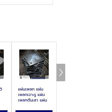
วิ
แผ่นเพลท แผ่น
โรงงานผลิต อาย
โร
เพลทเจาะรู แผ่น
โบลท์ สกรูห่วง
โบ
เพลทตีนเสา แผ่น
Eye Bolt
Bo
เพ...