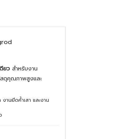
grod
ดียว
สำหรับงาน
ัสดุคุณภาพสูงและ
็ก งานยึดค้ำเสา และงาน
ว