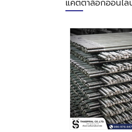
แคตตาล็อกออนไลน