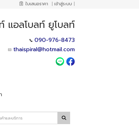
ใบเสนอราคา
|
เข้าสู่ระบบ
|
์ แอลโบลท์ ยูโบลท์
090-976-8473
thaispiral@hotmail.com
า