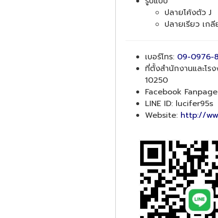
รูปแบบ
ปลายโค้งตัว J
ปลายเรียว เกลี
เบอร์โทร:
09-0976-
ที่ตั้งสำนักงานและโ
10250
Facebook Fanpage
LINE ID: lucifer95s
Website:
http://ww