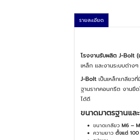
รายละเอียด
โรงงานรับผลิต J-Bolt (เ
เหล็ก และงานระบบต่างๆ 
J-Bolt
เป็นเหล็กเกลียวที
ฐานรากคอนกรีต งานยึดโ
ได้ดี
ขนาดมาตรฐานและง
ขนาดเกลียว
M6 – 
ความยาว
ตั้งแต่ 10